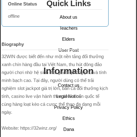
Quick Links
Online Status
offline
About us
Teachers
Elders
Biography
User Post
32WIN được biết đến như một nền tảng đổi thưởng
xanh chín hàng đầu tại Việt Nam, thu hút đông đảo
Information
người chơi nhờ hệ sinh thái giải trí phong phú và tính
minh bạch cao. Tại đây, người dùng có thể trải
Contact us
nghiệm slot jackpot giá trị lớn, bắn cá đổi thưởng kịch
tính, casino live vận hành theo tiêu chuẩn quốc tế
Legal Notice
cùng hàng loạt kèo cá cược thể thao đa dạng mỗi
Privacy Policy
ngày.
Ethics
Website:
https://32winz.org/
Dana