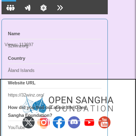
Name
Views: 113697
32winzorg
Country
Åland Islands
Website URL
https://32winz.org/
How did you find out about the Open
Sangha Foundation?
YouTube