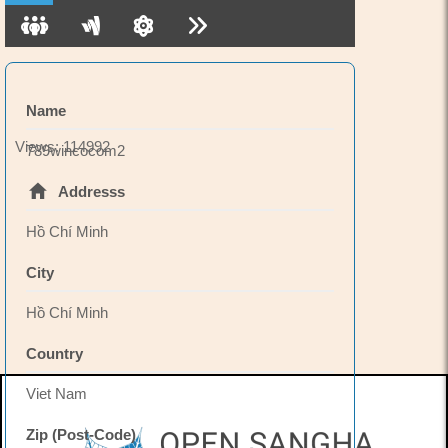
Name
Views: 114992
789wincocom2
Addresss
Hồ Chí Minh
City
Hồ Chí Minh
Country
Viet Nam
Zip (Post-Code)