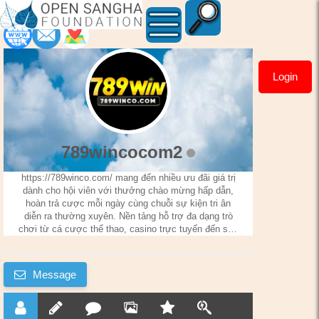
Login
789wincocom2
789wincocom2
https://789winco.com/
mang đến nhiều ưu đãi giá trị
dành cho hội viên với thưởng chào mừng hấp dẫn,
hoàn trả cược mỗi ngày cùng chuỗi sự kiện tri ân
diễn ra thường xuyên. Nền tảng hỗ trợ đa dạng trò
chơi từ cá cược thể thao, casino trực tuyến đến slot
game đổi thưởng, giúp người tham gia dễ dàng lựa
chọn hình thức giải trí phù hợp.
Message