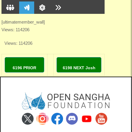
[ultimatemember_wall]
Views: 114206
Views: 114206
6196 PRIOR
6198 NEXT Josh
aiinterview
Lockwood