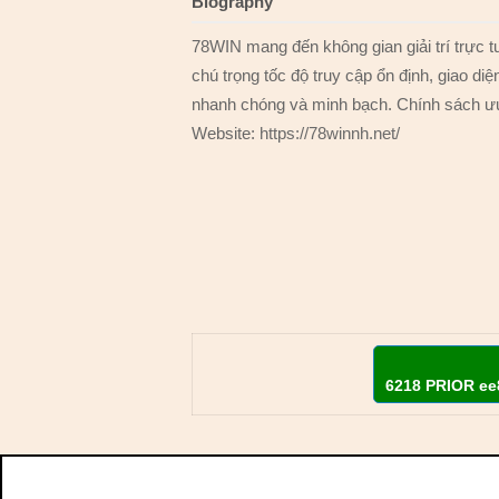
Biography
78WIN mang đến không gian giải trí trực t
chú trọng tốc độ truy cập ổn định, giao di
nhanh chóng và minh bạch. Chính sách ưu đã
Website:
https://78winnh.net/
6218 PRIOR ee