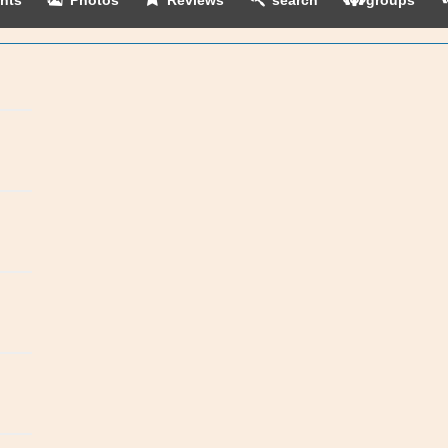
nts
Photos
Reviews
search
groups