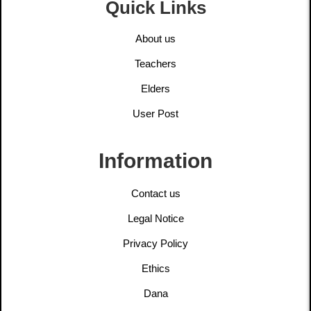
Quick Links
About us
Teachers
Elders
User Post
Information
Contact us
Legal Notice
Privacy Policy
Ethics
Dana