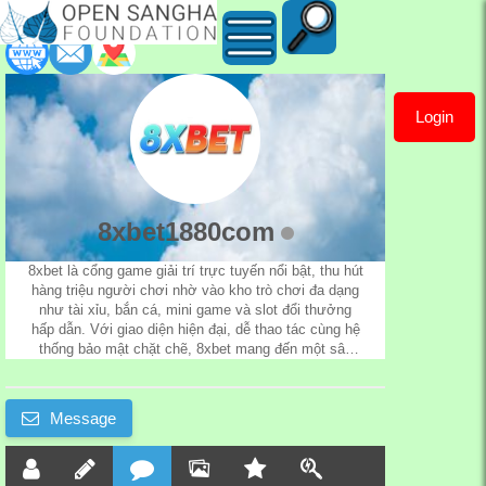
Login
8xbet1880com
8xbet1880com
8xbet là cổng game giải trí trực tuyến nổi bật, thu hút
hàng triệu người chơi nhờ vào kho trò chơi đa dạng
như tài xỉu, bắn cá, mini game và slot đổi thưởng
hấp dẫn. Với giao diện hiện đại, dễ thao tác cùng hệ
thống bảo mật chặt chẽ, 8xbet mang đến một sân
chơi an toàn, minh bạch và đầy phần thưởng giá trị.
Bên cạnh đó, các chương trình khuyến mãi liên tục
cùng dịch vụ hỗ trợ 24/7.
Message
Website:
https://8xbet1880.com/