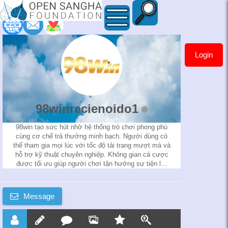
Login
98winrecienoido1
98winrecienoido1
98win tạo sức hút nhờ hệ thống trò chơi phong phú
cùng cơ chế trả thưởng minh bạch. Người dùng có
thể tham gia mọi lúc với tốc độ tải trang mượt mà và
hỗ trợ kỹ thuật chuyên nghiệp. Không gian cá cược
được tối ưu giúp người chơi tận hưởng sự tiện lợi
và thoải mái trong từng lựa chọn.
Message