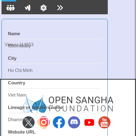
Name
Views: 114653
f8bethtbaby
City
Ho Chi Minh
Country
Viet Nam
Lineage or teachers name
Dhammarato
Website URL