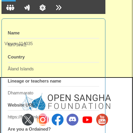
https://fun79.ink/casino/
https://fun79.ink/the-thao/
https://fun79.ink/ban-ca/
https://fun79.ink/huong-dan/
https://fun79.ink/da-ga-fun79/
https://fun79.ink/tin-tuc-fun79/
Name
Views: 114035
fun79ink2
Country
Åland Islands
Lineage or teachers name
Dhammarato
Website URL
https://fun79.ink/
Are you a Ordained?