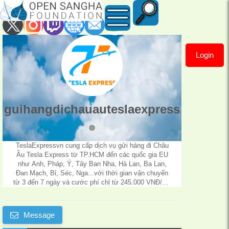
Login
guihangdichauauteslaexp
guihangdichauauteslaexpress
​TeslaExpressvn cung cấp dịch vụ gửi hàng đi Châu
Âu Tesla Express từ TP.HCM đến các quốc gia EU
như Anh, Pháp, Ý, Tây Ban Nha, Hà Lan, Ba Lan,
Đan Mạch, Bỉ, Séc, Nga...với thời gian vận chuyển
từ 3 đến 7 ngày và cước phí chỉ từ 245.000 VNĐ/kg.
Dịch vụ hỗ trợ đóng gói hàng hóa an toàn, bảo quản
kỹ lưỡng, hỗ trợ làm thủ tục hải quan nhanh gọn.
Đáp ứng nhu cầu gửi hàng cho cá nhân và xuất khẩu
Message
cho doanh nghiệp, nhận gom hàng và phục vụ vận
chuyển door to door tận nơi.