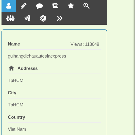
Trụ sở chính: 1017/48E Đường Hồng Bàng, Phường
12, Quận 6, Tp HCM
Hotline: 0942 923 365
Email:
guihangdichauauteslaexpress@gmail.com
Website:
https://teslaexpress.vn/gui-hang-di-chau-au
Maps:
https://www.google.com/maps?
cid=578892490057823097
#teslaexpress #guihangdichauau
Name
Views: 113648
#guihangdichauaugiare #guihangdieurope
guihangdichauauteslaexpress
Addresss
TpHCM
City
TpHCM
Country
Viet Nam