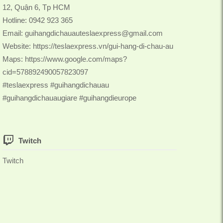
12, Quận 6, Tp HCM
Hotline: 0942 923 365
Email:
guihangdichauauteslaexpress@gmail.com
Website:
https://teslaexpress.vn/gui-hang-di-chau-au
Maps:
https://www.google.com/maps?
cid=578892490057823097
#teslaexpress #guihangdichauau
#guihangdichauaugiare #guihangdieurope
Twitch
Twitch