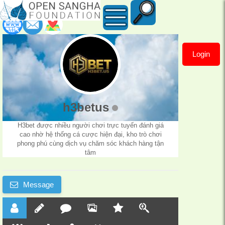
Login
h3betus
h3betus
H3bet được nhiều người chơi trực tuyến đánh giá
cao nhờ hệ thống cá cược hiện đại, kho trò chơi
phong phú cùng dịch vụ chăm sóc khách hàng tận
tâm
Message