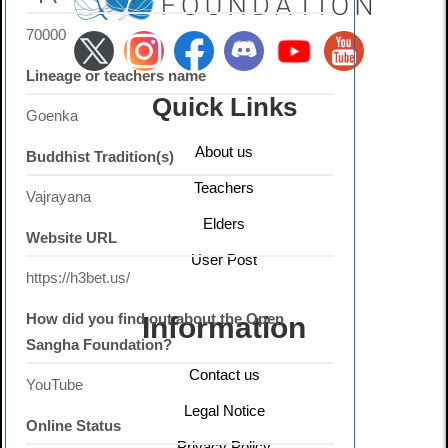
70000
Lineage or teachers name
Quick Links
Goenka
About us
Buddhist Tradition(s)
Teachers
Vajrayana
Elders
Website URL
User Post
https://h3bet.us/
How did you find out about the Open
Information
Sangha Foundation?
Contact us
YouTube
Legal Notice
Online Status
Privacy Policy