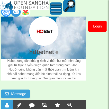
Login
hdbetnet
hdbetnet
Hdbet đang dần khẳng định vị thế như một nền tảng
giải trí trực tuyến được quan tâm trong năm 2025.
Người dùng không cần mất thời gian tìm kiếm khi
nhà cái hdbet mang đến hệ sinh thái đa dạng, từ khu
vực giải trí tương tác đến giao diện tối ưu trải
nghiệm. Đăng ký tại trang chủ nhà cái uy tín hdbet
mở ra không gian giải trí linh hoạt và nhiều giá trị gia
tăng.
Message
Website:
https://hdbet.net/