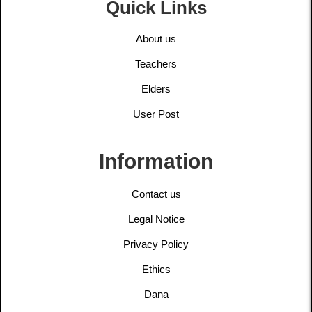
Quick Links
About us
Teachers
Elders
User Post
Information
Contact us
Legal Notice
Privacy Policy
Ethics
Dana