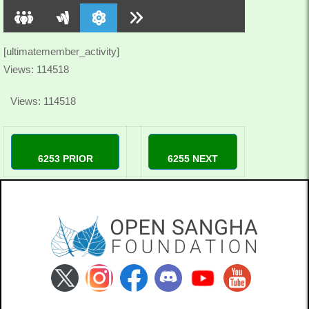
#nhacaihi88 #dangkyhi88
Địa chỉ:
https://hi88.me/
Chuyên mục:
https://hi88.me/no-hu-hi88/
[ultimatemember_activity]
https://hi88.me/ban-ca-hi88/
Views: 114518
https://hi88.me/casino-hi88/
https://hi88.me/the-thao-hi88/
https://hi88.me/xo-so-hi88/
Views: 114518
6253 PRIOR
6255 NEXT
hi88soccer5
fun79ink