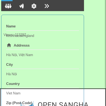
Name
Views: 113297
keonhacaiengland
Addresss
Hà Nội, Việt Nam
City
Hà Nội
Country
Viet Nam
Zip (Post-Code)