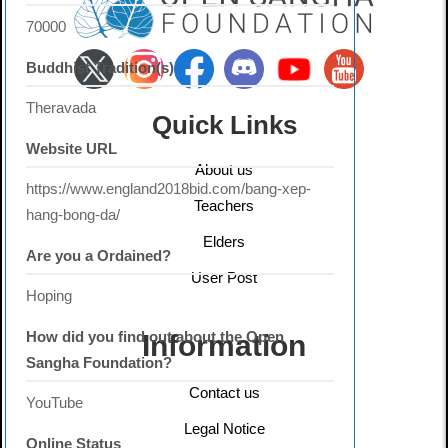
70000
Buddhist Tradition(s)
Theravada
Quick Links
Website URL
About us
https://www.england2018bid.com/bang-xep-
Teachers
hang-bong-da/
Elders
Are you a Ordained?
User Post
Hoping
How did you find out about the Open
Information
Sangha Foundation?
Contact us
YouTube
Legal Notice
Online Status