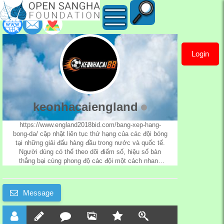
Login
keonhacaiengland
keonhacaiengland
https://www.england2018bid.com/bang-xep-hang-
bong-da/
cập nhật liên tục thứ hạng của các đội bóng
tại những giải đấu hàng đầu trong nước và quốc tế.
Người dùng có thể theo dõi điểm số, hiệu số bàn
thắng bại cùng phong độ các đội một cách nhanh
chóng và chính xác.
Message