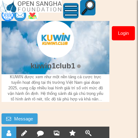
Login
kuwin1club1
kuwin1club1
KUWIN được xem như một nền tảng cá cược trực
tuyến hoạt động tại thị trường Việt Nam giai đoạn
2025, cung cấp nhiều loại hình giải trí số với mức độ
vận hành ổn định. Hệ thống sảnh đá gà chú trọng yếu
tố hình ảnh rõ nét, tốc độ tải phù hợp và khả năng
truy cập linh hoạt. Giao diện được thiết kế gọn gàng,
dễ thao tác, kết hợp các giải pháp bảo mật theo tiêu
chuẩn phổ biến.
Message
Website:
https://kuwin1.club/