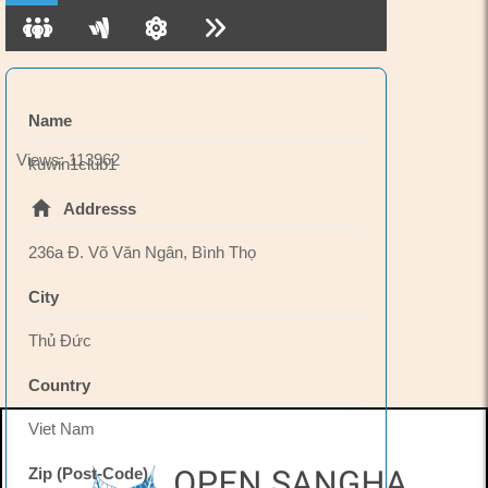
Name
Views: 113962
kuwin1club1
Addresss
236a Đ. Võ Văn Ngân, Bình Thọ
City
Thủ Đức
Country
Viet Nam
Zip (Post-Code)