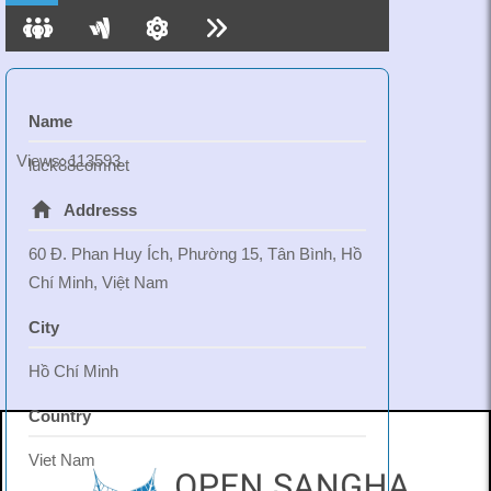
Name
Views: 113593
luck88comnet
Addresss
60 Đ. Phan Huy Ích, Phường 15, Tân Bình, Hồ
Chí Minh, Việt Nam
City
Hồ Chí Minh
Country
Viet Nam