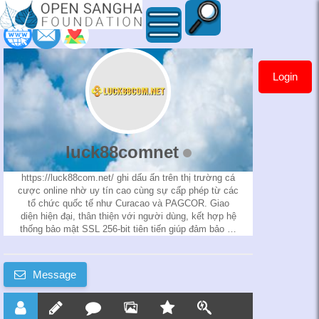
Login
luck88comnet
luck88comnet
https://luck88com.net/
ghi dấu ấn trên thị trường cá
cược online nhờ uy tín cao cùng sự cấp phép từ các
tổ chức quốc tế như Curacao và PAGCOR. Giao
diện hiện đại, thân thiện với người dùng, kết hợp hệ
thống bảo mật SSL 256-bit tiên tiến giúp đảm bảo an
toàn tuyệt đối.
Message