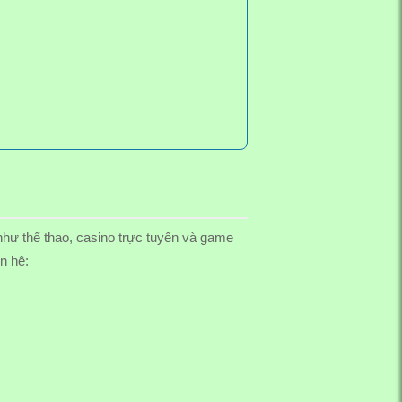
như thể thao, casino trực tuyến và game
n hệ: