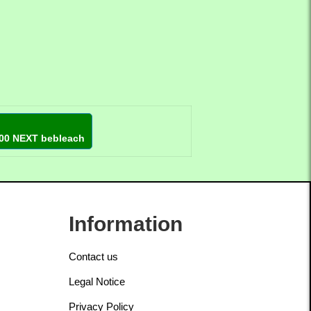
00 NEXT bebleach
Information
Contact us
Legal Notice
Privacy Policy