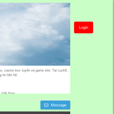
Login
o, casino trực tuyến và game slot. Tại Luck8,
tin liên hệ:
, Việt Nam
hao #luck8xoso
Message