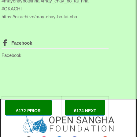
#maychaybotainha #máy_chạy_bộ_tại_nhà
#OKACHI
https://okachi.vn/may-chay-bo-tai-nha
Facebook
Facebook
6172 PRIOR
6174 NEXT
luck88to
ccapo