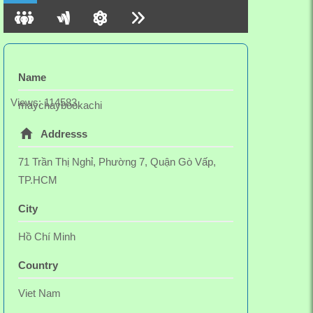
Hashtag: #maychaybo #máy_chạy_bộ
#maychaybookachi #máy_chạy_bộ_OKACHI
#maychaybotainha #máy_chạy_bộ_tại_nhà
#OKACHI
https://okachi.vn/may-chay-bo-tai-nha
Name
Views: 114583
maychaybookachi
Addresss
71 Trần Thị Nghỉ, Phường 7, Quận Gò Vấp,
TP.HCM
City
Hồ Chí Minh
Country
Viet Nam