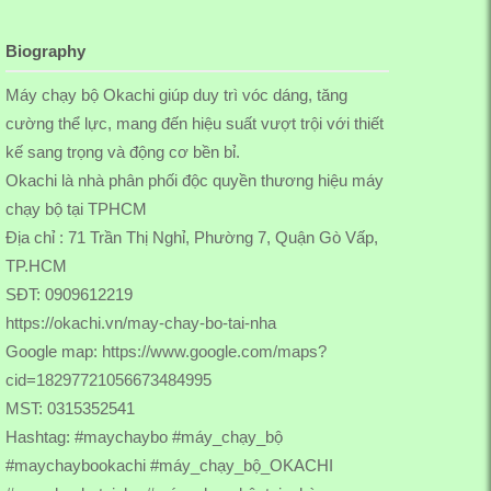
Biography
Máy chạy bộ Okachi giúp duy trì vóc dáng, tăng
cường thể lực, mang đến hiệu suất vượt trội với thiết
kế sang trọng và động cơ bền bỉ.
Okachi là nhà phân phối độc quyền thương hiệu máy
chạy bộ tại TPHCM
Địa chỉ : 71 Trần Thị Nghỉ, Phường 7, Quận Gò Vấp,
TP.HCM
SĐT: 0909612219
https://okachi.vn/may-chay-bo-tai-nha
Google map:
https://www.google.com/maps?
cid=18297721056673484995
MST: 0315352541
Hashtag: #maychaybo #máy_chạy_bộ
#maychaybookachi #máy_chạy_bộ_OKACHI