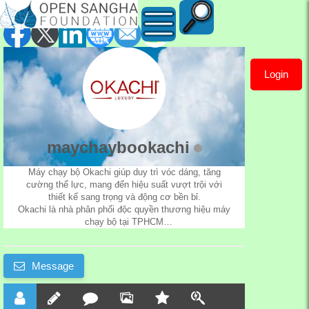
Login
maychaybookachi
maychaybookachi
Máy chạy bộ Okachi giúp duy trì vóc dáng, tăng
cường thể lực, mang đến hiệu suất vượt trội với
thiết kế sang trọng và động cơ bền bỉ.
Okachi là nhà phân phối độc quyền thương hiệu máy
chạy bộ tại TPHCM
Địa chỉ : 71 Trần Thị Nghỉ, Phường 7, Quận Gò Vấp,
TP.HCM
SĐT: 0909612219
Message
https://okachi.vn/may-chay-bo-tai-nha
Google map:
https://www.google.com/maps?
cid=18297721056673484995
MST: 0315352541