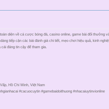
tin toàn diện về cá cược bóng đá, casino online, game bài đổi thưởng
dàng tiếp cận các bài đánh giá chi tiết, mẹo chơi hiệu quả, kinh ngh
 cái đáng tin cậy để tham gia.
 Vấp, Hồ Chí Minh, Việt Nam
nhgianhacai #cacuocuytin #gamebaidoithuong #nhacaiuytinvionline