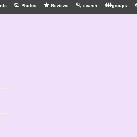
nts
Photos
Reviews
search
groups