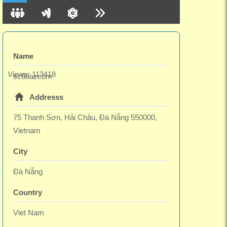
Email:
sc88azcom@gmail.com
Hashtags: #sc88 #trangchusc88 #thethaosc88
#xososc88 #bancasc88 #nohusc88
Name
Views: 113418
sc88azcom
Addresss
75 Thanh Sơn, Hải Châu, Đà Nẵng 550000,
Vietnam
City
Đà Nẵng
Country
Viet Nam