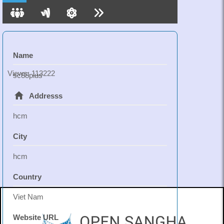
Name
Views: 113222
sc88plus
Addresss
hcm
City
hcm
Country
Viet Nam
Website URL