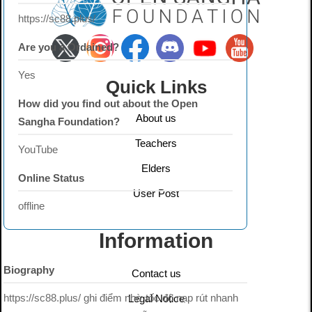
https://sc88.plus/
Are you a Ordained?
Yes
Quick Links
How did you find out about the Open
About us
Sangha Foundation?
Teachers
YouTube
Elders
Online Status
User Post
offline
Information
Biography
Contact us
https://sc88.plus/
ghi điểm nhờ tốc độ nạp rút nhanh
Legal Notice