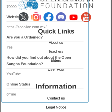
70000
Website URL
https://socolive.com.mx/
Quick Links
Are you a Ordained?
About us
Yes
Teachers
How did you find out about the Open
Elders
Sangha Foundation?
User Post
YouTube
Online Status
Information
offline
Contact us
Legal Notice