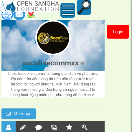
Login
socolivecommxx
socolivecommxx
https://socolive.com.mx/
cung cấp dịch vụ phát trực
tiếp các trận đấu bóng đá trên nền tảng trực tuyến,
hướng tới người dùng tại Việt Nam. Nội dung tập
trung vào nhiều giải đấu trong và ngoài nước. Hệ
thống hoạt động miễn phí, chú trọng độ ổn định và
khả năng truy cập. Giao diện được thiết kế theo
hướng đơn giản, dễ theo dõi.
Message