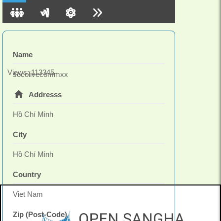
Name
Views: 113345
socolivecommxx
Addresss
Hồ Chí Minh
City
Hồ Chí Minh
Country
Viet Nam
Zip (Post-Code)