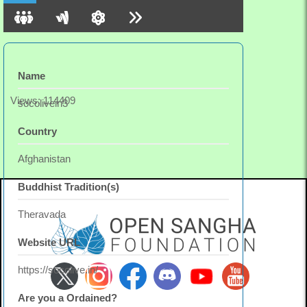
Name
Views: 114409
socolivein3
Country
Afghanistan
Buddhist Tradition(s)
Theravada
Website URL
https://socolive.in/
Are you a Ordained?