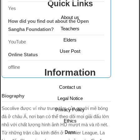
Quick Links
Yes
About us
How did you find out about the Open
Teachers
Sangha Foundation?
Elders
YouTube
User Post
Online Status
offline
Information
Contact us
Biography
Legal Notice
Socolive được ví như trung tâm của người mê bóng
Privacy Policy
đá ở châu Á, nơi bạn có thể theo dõi mọi giải đấu lớn
Ethics
nhỏ với chất lượng hình ảnh HD mượt mà và rõ nét.
Dana
Từ những trận cầu kinh điển ở Premier League, La