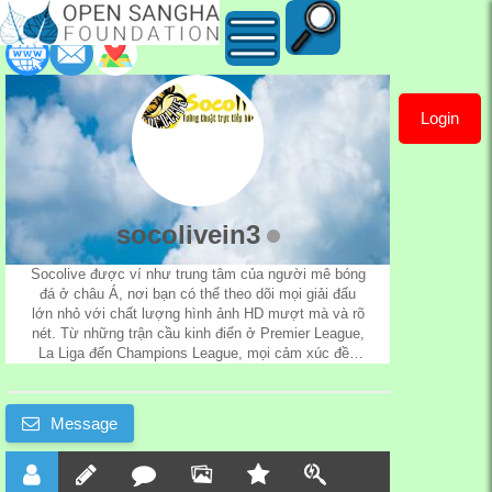
Login
socolivein3
socolivein3
Socolive được ví như trung tâm của người mê bóng
đá ở châu Á, nơi bạn có thể theo dõi mọi giải đấu
lớn nhỏ với chất lượng hình ảnh HD mượt mà và rõ
nét. Từ những trận cầu kinh điển ở Premier League,
La Liga đến Champions League, mọi cảm xúc đều
được thể hiện trọn vẹn. Đây là không gian dành cho
những ai muốn tận hưởng bóng đá theo cách chân
thực và trọn vẹn nhất.
Message
Website:
https://socolive.in/