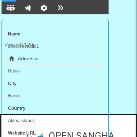
Name
Views: 113454
socolivestudio1
Addresss
Hanoi
City
Hanoi
Country
Åland Islands
Website URL