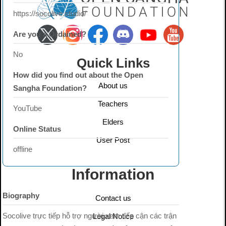
https://socolive.studio/
Are you a Ordained?
No
Quick Links
How did you find out about the Open
About us
Sangha Foundation?
Teachers
YouTube
Elders
Online Status
User Post
offline
Information
Biography
Contact us
Socolive trực tiếp hỗ trợ người xem tiếp cận các trận
Legal Notice