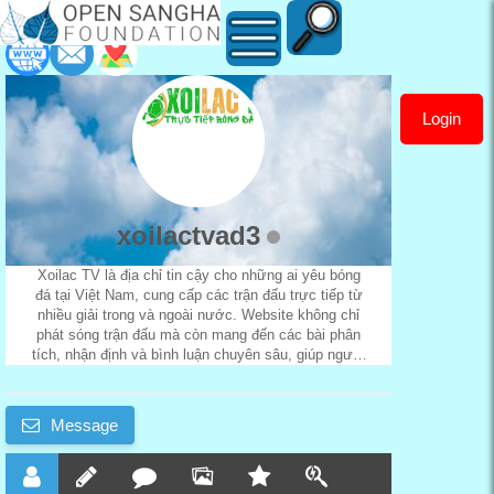
Login
xoilactvad3
xoilactvad3
Xoilac TV là địa chỉ tin cậy cho những ai yêu bóng
đá tại Việt Nam, cung cấp các trận đấu trực tiếp từ
nhiều giải trong và ngoài nước. Website không chỉ
phát sóng trận đấu mà còn mang đến các bài phân
tích, nhận định và bình luận chuyên sâu, giúp người
xem nắm bắt mọi diễn biến quan trọng.
Website:
https://xoilactv.ad/
Message