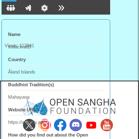
Name
Views: 113841
xoilactvad3
Country
Åland Islands
Buddhist Tradition(s)
Mahayana
Website URL
https://xoilactv.ad/
How did you find out about the Open