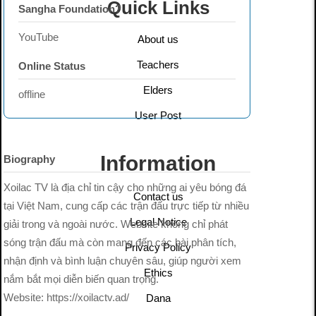
Quick Links
Sangha Foundation?
YouTube
About us
Teachers
Online Status
Elders
offline
User Post
Information
Biography
Xoilac TV là địa chỉ tin cậy cho những ai yêu bóng đá
Contact us
tại Việt Nam, cung cấp các trận đấu trực tiếp từ nhiều
Legal Notice
giải trong và ngoài nước. Website không chỉ phát
sóng trận đấu mà còn mang đến các bài phân tích,
Privacy Policy
nhận định và bình luận chuyên sâu, giúp người xem
Ethics
nắm bắt mọi diễn biến quan trọng.
Website:
https://xoilactv.ad/
Dana