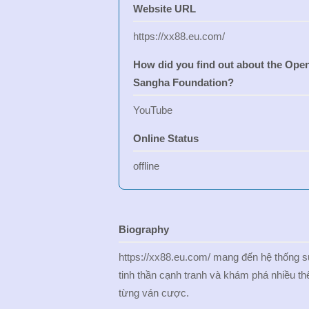
Website URL
https://xx88.eu.com/
How did you find out about the Ope
Sangha Foundation?
YouTube
Online Status
offline
Biography
https://xx88.eu.com/
mang đến hệ thống sự
tinh thần cạnh tranh và khám phá nhiều thể
từng ván cược.