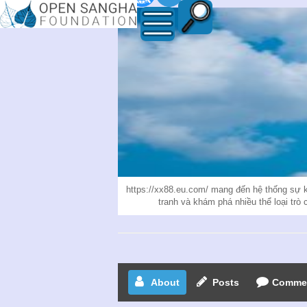
xx88eucom2
https://xx88.eu.com/
mang đến hệ thống sự ki
tranh và khám phá nhiều thể loại trò
About
Posts
Comme