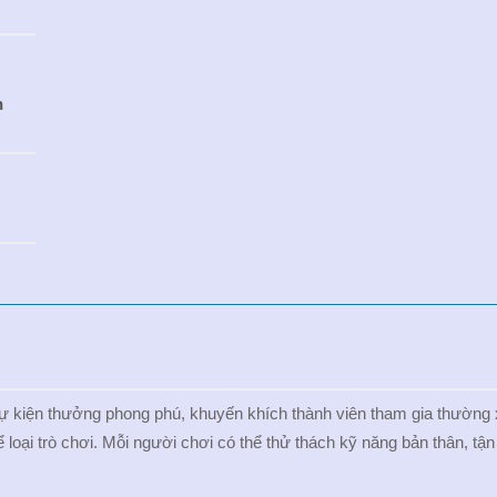
n
 kiện thưởng phong phú, khuyến khích thành viên tham gia thường
 loại trò chơi. Mỗi người chơi có thể thử thách kỹ năng bản thân, tậ