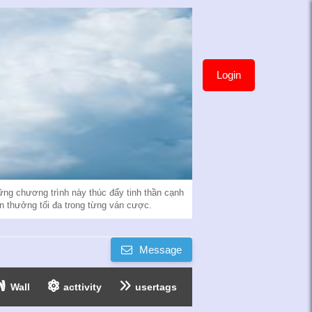
Login
ng chương trình này thúc đẩy tinh thần cạnh
ận thưởng tối đa trong từng ván cược.
Message
Wall
acttivity
usertags