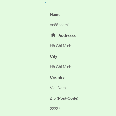
Name
dn88bcom1
Addresss
Hồ Chí Minh
City
Hồ Chí Minh
Country
Viet Nam
Zip (Post-Code)
23232