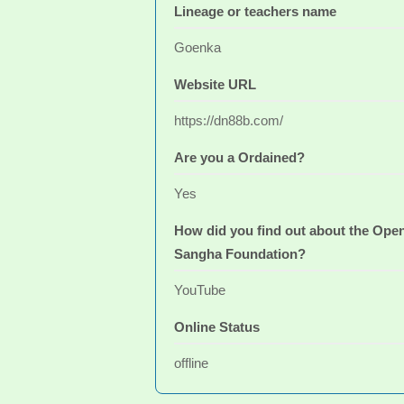
Lineage or teachers name
Goenka
Website URL
https://dn88b.com/
Are you a Ordained?
Yes
How did you find out about the Ope
Sangha Foundation?
YouTube
Online Status
offline