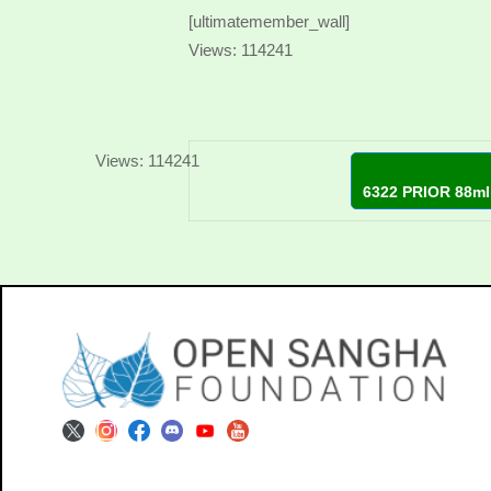
[ultimatemember_wall]
Views: 114241
Views: 114241
6322 PRIOR 88ml