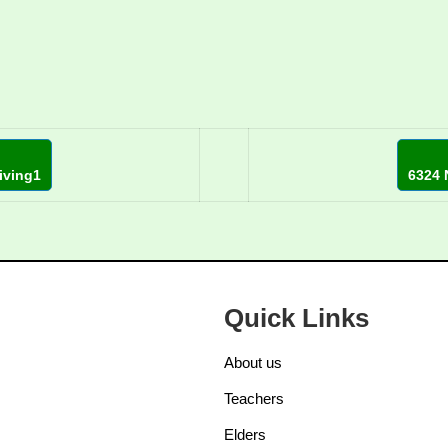
iving1
6324 
Quick Links
About us
Teachers
Elders