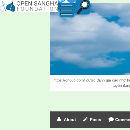
dn88bcom1
https://dn88b.com/
được đánh giá cao nhờ hệ 
tuyến đang
About
Posts
Comme