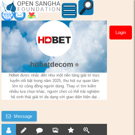
Login
hdbetdecom
hdbetdecom
Hdbet được nhắc đến như một nền tảng giải trí trực
tuyến nổi bật trong năm 2025, thu hút sự quan tâm
lớn từ cộng đồng người dùng. Thay vì tìm kiếm
nhiều lựa chọn khác, người chơi có thể trải nghiệm
hệ sinh thái giải trí đa dạng với giao diện hiện đại,
tốc độ truy cập ổn định và nhiều khu vực tương tác
hấp dẫn.
Message
Website:
https://hdbet.de.com/