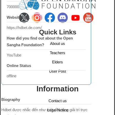
700000
Website URL
https://hdbet.de.com/
Quick Links
How did you find out about the Open
About us
Sangha Foundation?
Teachers
YouTube
Elders
Online Status
User Post
offline
Information
Biography
Contact us
Hdbet được nhắc đến như một nền tảng giải trí trực
Legal Notice