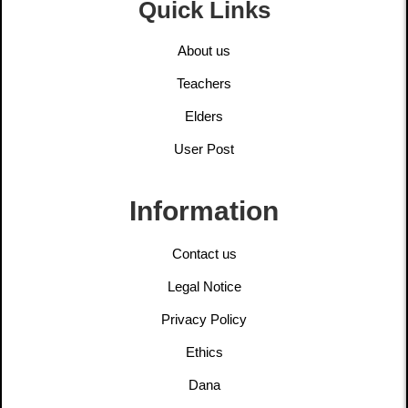
Quick Links
About us
Teachers
Elders
User Post
Information
Contact us
Legal Notice
Privacy Policy
Ethics
Dana