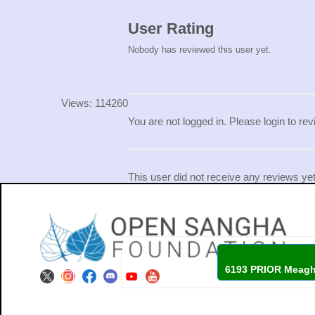
User Rating
Nobody has reviewed this user yet.
Views: 114260
You are not logged in. Please
login
to rev
This user did not receive any reviews yet
6193 PRIOR Meag