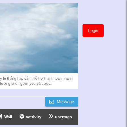
Login
 lệ thắng hấp dẫn. Hỗ trợ thanh toán nhanh
lý tưởng cho người yêu cá cược.
Message
Wall
acttivity
usertags