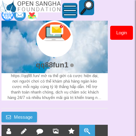
Login
qq88fun1
qq88fun1
https://qq88.fun/
mở ra thế giới cá cược hiện đại,
nơi người chơi có thể khám phá hàng ngàn kèo
cược mỗi ngày cùng tỷ lệ thắng hấp dẫn. Hỗ trợ
thanh toán nhanh chóng, dịch vụ chăm sóc khách
hàng 24/7 và nhiều khuyến mãi giá trị khiến trang này
trở thành điểm đến lý tưởng cho người yêu cá
cược.
Message