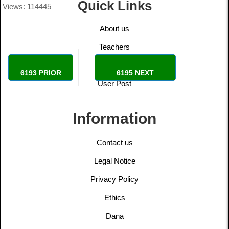
Quick Links
Views: 114445
About us
Teachers
Elders
6193 PRIOR
6195 NEXT
User Post
Meagh
98winlivecom
Information
Contact us
Legal Notice
Privacy Policy
Ethics
Dana